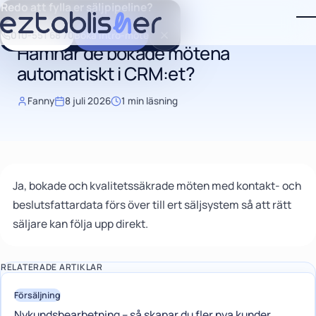
Redo att fylla er säljpipeline?
Skip to main content
Tillbaka till kunskapsbanken
T
010-551 68 70
Boka intro-möte
Hamnar de bokade mötena
automatiskt i CRM:et?
Fanny
8 juli 2026
1 min läsning
Ja, bokade och kvalitetssäkrade möten med kontakt- och
beslutsfattardata förs över till ert säljsystem så att rätt
säljare kan följa upp direkt.
RELATERADE ARTIKLAR
Försäljning
Nykundsbearbetning – så skapar du fler nya kunder